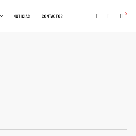
0
NOTÍCIAS
CONTACTOS
Search
SEARCH
for:
QUENCIAL
ial