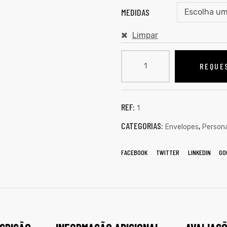
MEDIDAS
Limpar
Quantidade
REQUE
de
Envelope
Expedição
com
REF:
1
numeração
CATEGORIAS:
,
Envelopes
Persona
Sequencial
FACEBOOK
TWITTER
LINKEDIN
GO