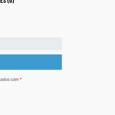
ES (0)
rcados com
*